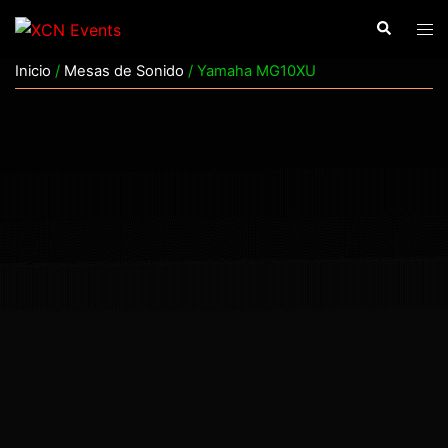
Saltar
Buscar
Alte
al
men
contenido
Inicio
/
Mesas de Sonido
/ Yamaha MG10XU