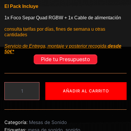
El Pack Incluye
1x Foco Separ Quad RGBW + 1x Cable de alimentación
consulta tarifas por días, fines de semana u otras
cantidades
Servicio de Entrega, montaje y posterior recogida
desde
50€*
Pide tu Presupuesto
Yamaha
AÑADIR AL CARRITO
MG10XU
cantidad
Categoría:
Mesas de Sonido
Etiquetas:
mesa de sonido
,
sonido