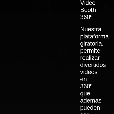
Video
Booth
360º
Nuestra
plataforma
giratoria,
permite
realizar
divertidos
videos
en
360º
que
además
pueden