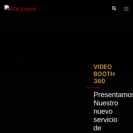
Saltar
Buscar
Alte
al
men
contenido
VIDEO
BOOTH
360
Presentamo
Nuestro
nuevo
servicio
de