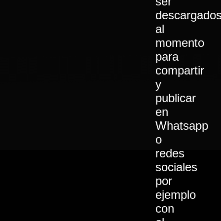
ser
descargado
al
momento
para
compartir
y
publicar
en
Whatsapp
o
redes
sociales
por
ejemplo
con