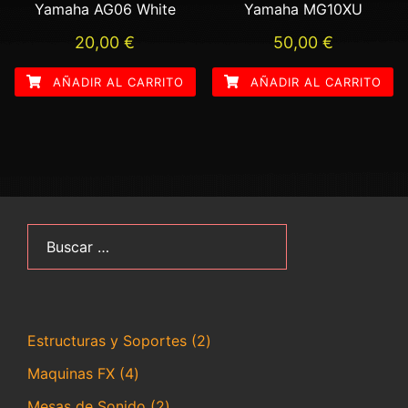
Yamaha AG06 White
Yamaha MG10XU
20,00
€
50,00
€
AÑADIR AL CARRITO
AÑADIR AL CARRITO
Buscar:
2
Estructuras y Soportes
2
productos
4
Maquinas FX
4
productos
2
Mesas de Sonido
2