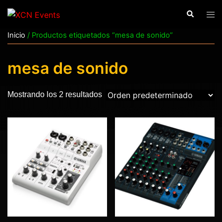
Saltar
Buscar
Alte
al
men
contenido
Inicio
/ Productos etiquetados “mesa de sonido”
mesa de sonido
Mostrando los 2 resultados