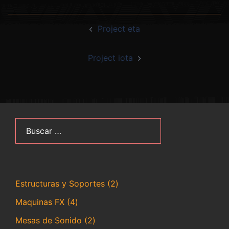
Navegación
Project eta
de
entradas
Project iota
Buscar:
2
Estructuras y Soportes
2
productos
4
Maquinas FX
4
productos
2
Mesas de Sonido
2