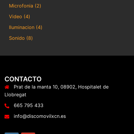
productos
2
Microfonia
2
productos
4
Video
4
productos
4
Iluminacion
4
productos
8
Sonido
8
productos
CONTACTO
Prat de la manta 10, 08902, Hospitalet de
Llobregat
665 795 433
info@discomovilxcn.es