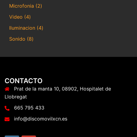
productos
2
Microfonia
2
productos
4
Video
4
productos
4
Iluminacion
4
productos
8
Sonido
8
productos
CONTACTO
Prat de la manta 10, 08902, Hospitalet de
Llobregat
665 795 433
info@discomovilxcn.es