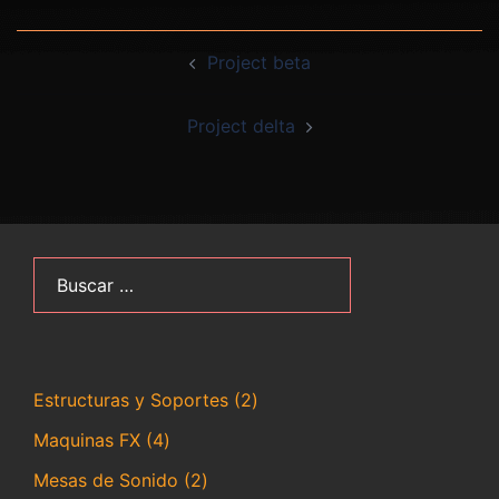
Navegación
Project beta
de
entradas
Project delta
Buscar:
2
Estructuras y Soportes
2
productos
4
Maquinas FX
4
productos
2
Mesas de Sonido
2