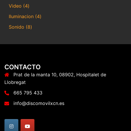
productos
4
Video
4
productos
4
Iluminacion
4
productos
8
Sonido
8
productos
CONTACTO
Prat de la manta 10, 08902, Hospitalet de
Llobregat
665 795 433
info@discomovilxcn.es