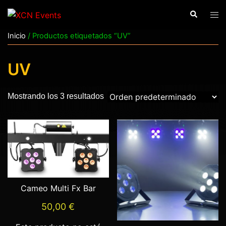
Saltar
Buscar
Alte
al
men
contenido
Inicio
/ Productos etiquetados “UV”
UV
Mostrando los 3 resultados
Cameo Multi Fx Bar
50,00
€