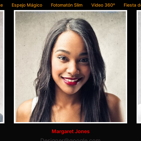
ke
Espejo Mágico
Fotomatón Slim
Video 360º
Fiesta 
Margaret Jones
Designer@google.com