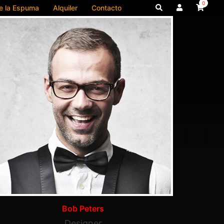
0
Buscar
de la Espuma
Alquiler
Contacto
Bob Peters
Designer